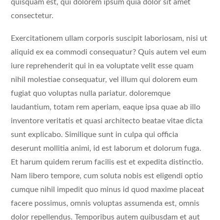
quisquam est, qui dolorem ipsum quia dolor sit amet
consectetur.
Exercitationem ullam corporis suscipit laboriosam, nisi ut
aliquid ex ea commodi consequatur? Quis autem vel eum
iure reprehenderit qui in ea voluptate velit esse quam
nihil molestiae consequatur, vel illum qui dolorem eum
fugiat quo voluptas nulla pariatur. doloremque
laudantium, totam rem aperiam, eaque ipsa quae ab illo
inventore veritatis et quasi architecto beatae vitae dicta
sunt explicabo. Similique sunt in culpa qui officia
deserunt mollitia animi, id est laborum et dolorum fuga.
Et harum quidem rerum facilis est et expedita distinctio.
Nam libero tempore, cum soluta nobis est eligendi optio
cumque nihil impedit quo minus id quod maxime placeat
facere possimus, omnis voluptas assumenda est, omnis
dolor repellendus. Temporibus autem quibusdam et aut